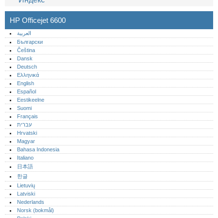
HP Officejet 6600
العربية
Български
Čeština
Dansk
Deutsch
Ελληνικά
English
Español
Eestikeelne
Suomi
Français
עברית
Hrvatski
Magyar
Bahasa Indonesia
Italiano
日本語
한글
Lietuvių
Latviski
Nederlands
Norsk (bokmål)‎