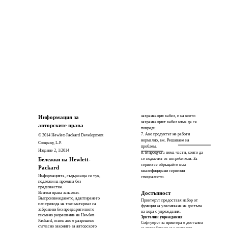
захранващия кабел, и на което
Информация за
захранващият кабел няма да се
авторските права
повреди.
7. Ако продуктът не работи
© 2014 Hewlett-Packard Development
нормално, вж. Решаване на
Company, L.P.
проблем.
Издание 2, 1/2014
8. В продукта няма части, които да
Бележки на Hewlett-
се подменят от потребителя. За
сервиз се обръщайте към
Packard
квалифицирани сервизни
Информацията, съдържаща се тук,
специалисти.
подлежи на промяна без
предизвестие.
Достъпност
Всички права запазени.
Възпроизвеждането, адаптирането
Принтерът предоставя набор от
или превода на този материал са
функции за улесняване на достъпа
забранени без предварителното
на хора с увреждания.
писмено разрешение на Hewlett-
Зрителни увреждания
Packard, освен ако е разрешено
Софтуерът за принтера е достъпен
съгласно законите за авторското