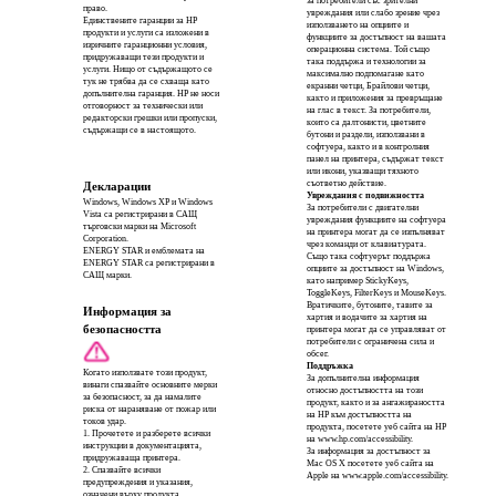
за потребители със зрителни
право.
увреждания или слабо зрение чрез
Единствените гаранции за HP
използването на опциите и
продукти и услуги са изложени в
функциите за достъпност на вашата
изричните гаранционни условия,
операционна система. Той също
придружаващи тези продукти и
така поддържа и технологии за
услуги. Нищо от съдържащото се
максимално подпомагане като
тук не трябва да се схваща като
екранни четци, Брайлови четци,
допълнителна гаранция. HP не носи
както и приложения за превръщане
отговорност за технически или
на глас в текст. За потребители,
редакторски грешки или пропуски,
които са далтонисти, цветните
съдържащи се в настоящото.
бутони и раздели, използвани в
софтуера, както и в контролния
панел на принтера, съдържат текст
или икони, указващи тяхното
съответно действие.
Декларации
Увреждания с подвижността
Windows, Windows XP и Windows
За потребители с двигателни
Vista са регистрирани в САЩ
увреждания функциите на софтуера
търговски марки на Microsoft
на принтера могат да се изпълняват
Corporation.
чрез команди от клавиатурата.
ENERGY STAR и емблемата на
Също така софтуерът поддържа
ENERGY STAR са регистрирани в
опциите за достъпност на Windows,
САЩ марки.
като например StickyKeys,
ToggleKeys, FilterKeys и MouseKeys.
Вратичките, бутоните, тавите за
Информация за
хартия и водачите за хартия на
безопасността
принтера могат да се управляват от
потребители с ограничена сила и
обсег.
Поддръжка
Когато използвате този продукт,
За допълнителна информация
винаги спазвайте основните мерки
относно достъпността на този
за безопасност, за да намалите
продукт, както и за ангажираността
риска от нараняване от пожар или
на HP към достъпността на
токов удар.
продукта, посетете уеб сайта на HP
1. Прочетете и разберете всички
на www.hp.com/accessibility.
инструкции в документацията,
За информация за достъпност за
придружаваща принтера.
Mac OS X посетете уеб сайта на
2. Спазвайте всички
Apple на www.apple.com/accessibility.
предупреждения и указания,
означени върху продукта.