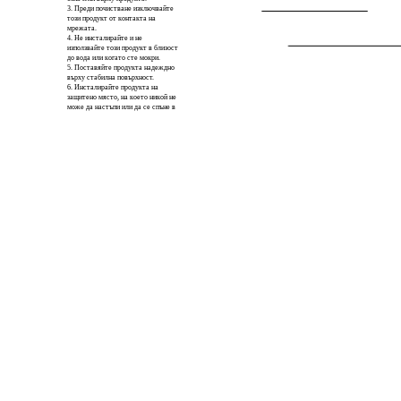
3. Преди почистване изключвайте
този продукт от контакта на
мрежата.
4. Не инсталирайте и не
използвайте този продукт в близост
до вода или когато сте мокри.
5. Поставяйте продукта надеждно
върху стабилна повърхност.
6. Инсталирайте продукта на
защитено място, на което никой не
може да настъпи или да се спъне в